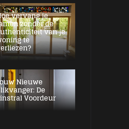
oe vervang je
amen zonder de
uthenticiteit van je
oning te
erliezen?
Jouw Nieuwe
likvanger: De
instral Voordeur