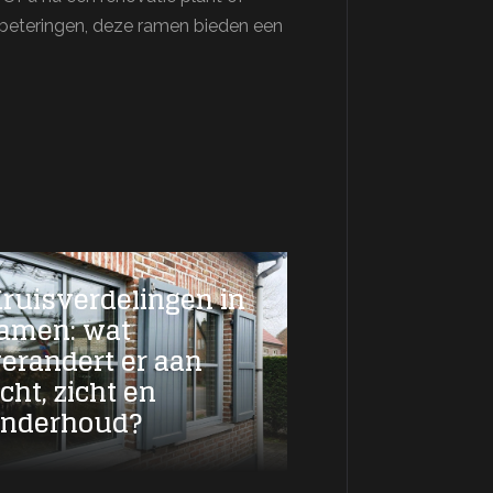
rbeteringen, deze ramen bieden een
ruisverdelingen in
amen: wat
erandert er aan
icht, zicht en
onderhoud?