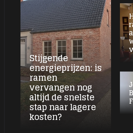
H
r
a
w
v
Stijgende
energieprijzen: is
ramen
vervangen nog
B
altijd de snelste
F
stap naar lagere
kosten?