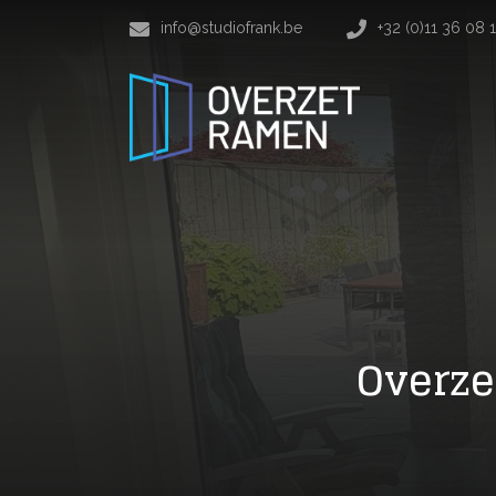
info@studiofrank.be
+32 (0)11 36 08 
Overze