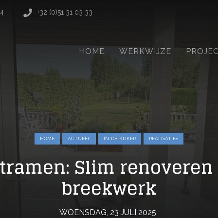
14
+32 (0)51 31 03 33
HOME
WERKWIJZE
PROJE
HOME
ACTUEEL
IN-DE-KIJKER
REALISATIES
tramen: Slim renoveren
breekwerk
WOENSDAG, 23 JULI 2025