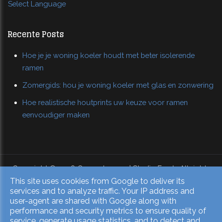
Select Language
Recente Posts
Hoe je je woning koeler houdt met beter isolerende
ramen
Zomergids: hou je woning koeler met glas en zonwering
Hoe realistische houtprints uw keuze voor ramen
eenvoudiger maken
Copyright © 2026 Overzetramen | Studio Frank. All rights
This site uses cookies from Google to deliver its
reserved.
services and to analyze traffic. Your IP address and
Privacy & Cookies
|
UP-TO-DATE WebDesign
user-agent are shared with Google along with
performance and security metrics to ensure quality of
service, generate usage statistics, and to detect and