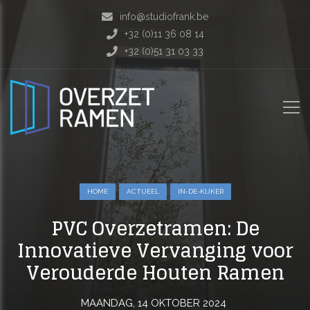
info@studiofrank.be
+32 (0)11 36 08 14
+32 (0)51 31 03 33
HOME
ACTUEEL
IN-DE-KIJKER
PVC Overzetramen: De
Innovatieve Vervanging voor
Verouderde Houten Ramen
MAANDAG, 14 OKTOBER 2024