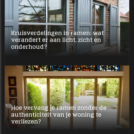
Kruisverdelingen in ramen: wat
verandert er aan licht, zicht en
onderhoud?
Hoe vervang je ramen zonder de
authenticiteit van je woning te
verliezen?