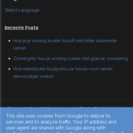
Select Language
Recente Posts
Hoe je je woning koeler houdt met beter isolerende
ramen
Zomergids: hou je woning koeler met glas en zonwering
Hoe realistische houtprints uw keuze voor ramen
eenvoudiger maken
Copyright © 2026 Overzetramen | Studio Frank. All rights
This site uses cookies from Google to deliver its
reserved.
services and to analyze traffic. Your IP address and
Privacy & Cookies
|
UP-TO-DATE WebDesign
user-agent are shared with Google along with